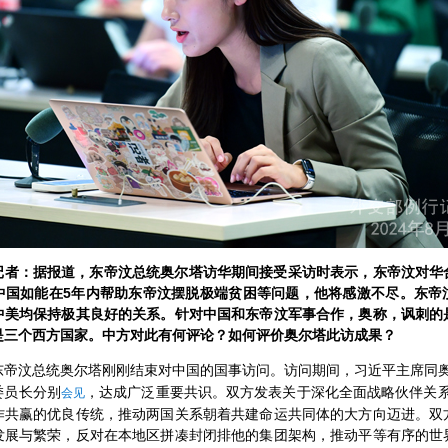
记者：据报道，东帝汶总统奥尔塔访华期间接受采访时表示，东帝汶对华
中国如能在5年内帮助东帝汶摆脱极端贫困等问题，他将感激不尽。东帝
中美均保持极其良好的关系。针对中国和东帝汶军事合作，奥称，讽刺的
是三个西方国家。中方对此有何评论？如何评价奥尔塔此访成果？
东帝汶总统奥尔塔刚刚结束对中国的国事访问。访问期间，习近平主席同
委员长分别
，达成广泛重要共识。双方发表关于深化全面战略伙伴关
会
见
作共赢的优良传统，推动两国关系朝着共建命运共同体的大方向迈进。双
发展与繁荣，反对在本地区拼凑封闭排他的集团架构，推动平等有序的世