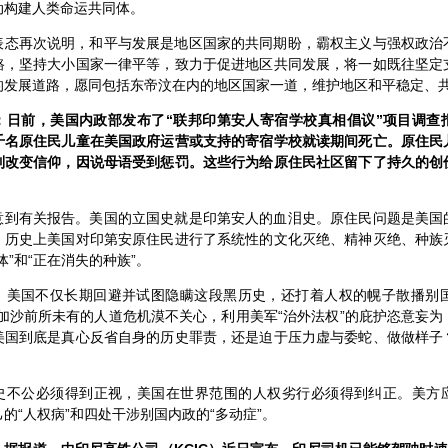
动构建人类命运共同体。
表态再次说明，和平与发展是地区国家的共同期盼，霸权主义与强权政治
路，坚持大小国家一律平等，致力于促进地区共同发展，将一如既往坚定
的发展道路，愿同包括东帝汶在内的地区国家一道，维护地区和平稳定、
：日前，美国内政部发布了“联邦印第安人寄宿学校真相倡议”项目调查
千名原住民儿童在美国政府运营或支持的寄宿学校就读期间死亡。原住民
制改变信仰，因说母语受到惩罚。这些行为给原住民社区留下了持久的创
意到有关报告。美国的立国史就是印第安人的血泪史。原住民问题是美国
。历史上美国对印第安原住民进行了系统性的文化灭绝、精神灭绝、种族
体”和“正在消失的种族”。
，美国不仅长期回避并试图隐瞒这段黑历史，还打着人权的幌子散播别国“
加沙前所未有的人道危机漠不关心，利用美军“治外法权”的庇护恣意妄
美国到底是真心反省自身的历史罪责，还是迫于压力虚与委蛇、做做样子
史不公必须得到正视，美国在世界范围的人权劣行必须得到纠正。美方
的“人权病”和四处干涉别国内政的“多动症”。