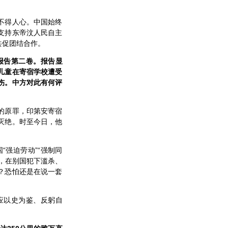
不得人心。中国始终
支持东帝汶人民自主
共促团结合作。
报告第二卷。报告显
儿童在寄宿学校遭受
伤。中方对此有何评
的原罪，印第安寄宿
灭绝。时至今日，他
强迫劳动”“强制同
为，在别国犯下滥杀、
？恐怕还是在说一套
应以史为鉴、反躬自