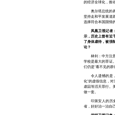
的经济全球化，推
奥尔塔总统的
坚持走和平发展道
选择符合本国国情
凤凰卫视记者
示，历史上曾有近
了身体虐待，被强
论？
林剑：中方注
学校是最大的罪证
们仍是“看不见的群
令人遗憾的是
化”的虚假信息，对
虐囚等滔天罪行。
做一套。
印第安人的历
省，好好治一治自己