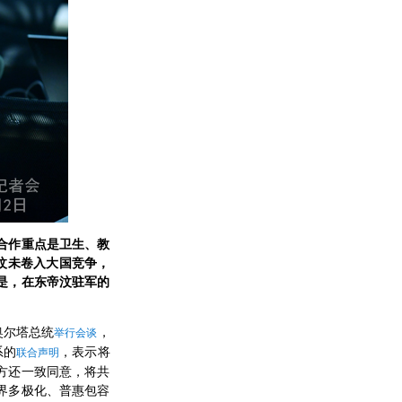
合作重点是卫生、教
汶未卷入大国竞争，
是，在东帝汶驻军的
奥尔塔总统
，
举行会谈
系的
，表示将
联合声明
方还一致同意，将共
界多极化、普惠包容