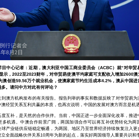
节目中心记者：近期，澳大利亚中国工商业委员会（ACBC）就“对华贸
显示，2022至2023财年，对华贸易使澳平均家庭可支配收入增加2600
，为澳创造59.56万个就业机会，使澳家庭节约生活成本4.2%，澳从中国
越多。请问中方对此有何评论？
意到澳方机构发布的有关报告。报告列举的事实和数据反映了对华贸易为
中澳经贸关系互利共赢的本质，也再次说明，中国的发展对澳方而言是机
高度互补，是天然的合作伙伴。当前，中国正进一步全面深化改革，推进
更多机遇。中澳合作前景广阔，两国加强合作可以将互补优势转化为两
全球产业链供应链稳定畅通，为两国、地区乃至世界经济持续恢复注入更
建立全面战略伙伴关系10周年为新的起点，落实好两国领导人重要共识和