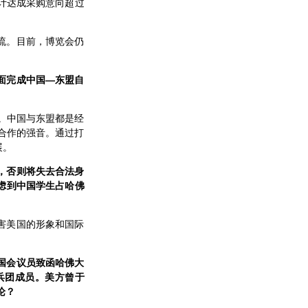
预计达成采购意向超过
流。目前，博览会仍
面完成中国—东盟自
步。中国与东盟都是经
放合作的强音。通过打
展。
，否则将失去合法身
虑到中国学生占哈佛
害美国的形象和国际
国会议员致函哈佛大
兵团成员。美方曾于
论？