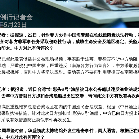
记者：据报道，22日，针对菲方炒作中国海警船在铁线礁附近执法行动，
警船对菲方非军事任务采取侵略性行动，威胁生命安全及地区稳定。美坚
放印太。中方对此有何评论？
警已就此发表谈话并公布现场视频，事实胜于雄辩。菲律宾不听中方劝阻
线礁，严重侵犯中国主权，严重违反《南海各方行为宣言》，中方采取必
止侵权挑衅，否则中方将坚决应对。奉劝美方不要再利用菲律宾在南海挑
记者：据报道，近日台湾“红彩头6号”渔船被日本公务船以违反渔业法规
。去年中方曾就日方抓扣台湾渔船提出过交涉，请问此次中方有没有再次
府高度重视维护包括台湾地区在内的中国渔民合法权益。根据《中日渔业
采取执法措施。针对此次日方抓扣“红彩头6号”渔船，中方已向日方提
并采取有效措施防止类似事件再次发生。
本周早些时候，华盛顿犹太博物馆外发生枪击事件，两人遇害。根据正在
击。中方对此有何评论？