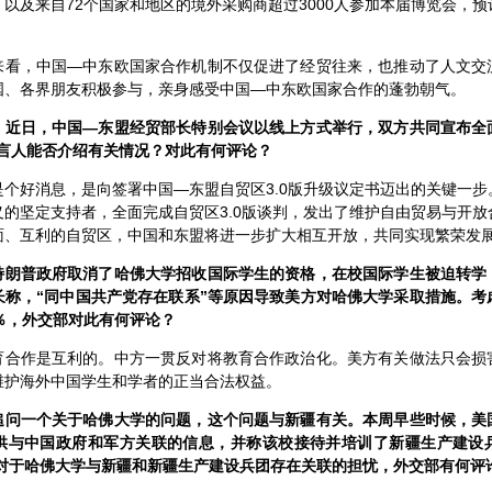
以及来自72个国家和地区的境外采购商超过3000人参加本届博览会，
来看，中国—中东欧国家合作机制不仅促进了经贸往来，也推动了人文交
国、各界朋友积极参与，亲身感受中国—中东欧国家合作的蓬勃朝气。
：近日，中国—东盟经贸部长特别会议以线上方式举行，双方共同宣布全
发言人能否介绍有关情况？对此有何评论？
是个好消息，是向签署中国—东盟自贸区3.0版升级议定书迈出的关键一
的坚定支持者，全面完成自贸区3.0版谈判，发出了维护自由贸易与开
面、互利的自贸区，中国和东盟将进一步扩大相互开放，共同实现繁荣发
特朗普政府取消了哈佛大学招收国际学生的资格，在校国际学生被迫转学
长称，“同中国共产党存在联系”等原因导致美方对哈佛大学采取措施。考
％，外交部对此有何评论？
育合作是互利的。中方一贯反对将教育合作政治化。美方有关做法只会损
维护海外中国学生和学者的正当合法权益。
追问一个关于哈佛大学的问题，这个问题与新疆有关。本周早些时候，美
供与中国政府和军方关联的信息，并称该校接待并培训了新疆生产建设
。对于哈佛大学与新疆和新疆生产建设兵团存在关联的担忧，外交部有何评