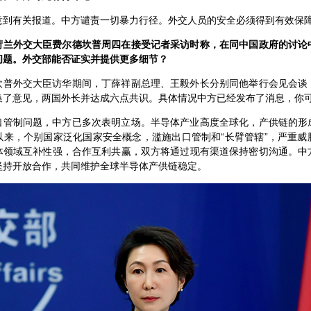
意到有关报道。中方谴责一切暴力行径。外交人员的安全必须得到有效保
荷兰外交大臣费尔德坎普周四在接受记者采访时称，在同中国政府的讨论
问题。外交部能否证实并提供更多细节？
坎普外交大臣访华期间，丁薛祥副总理、王毅外长分别同他举行会见会谈
换了意见，两国外长并达成六点共识。具体情况中方已经发布了消息，你
口管制问题，中方已多次表明立场。半导体产业高度全球化，产供链的形
以来，个别国家泛化国家安全概念，滥施出口管制和“长臂管辖”，严重威
体领域互补性强，合作互利共赢，双方将通过现有渠道保持密切沟通。中
坚持开放合作，共同维护全球半导体产供链稳定。