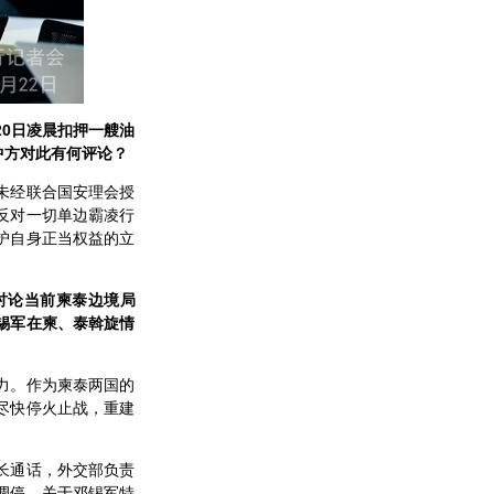
20日凌晨扣押一艘油
中方对此有何评论？
未经联合国安理会授
反对一切单边霸凌行
护自身正当权益的立
讨论当前柬泰边境局
锡军在柬、泰斡旋情
力。作为柬泰两国的
尽快停火止战，重建
长通话，外交部负责
调停。关于邓锡军特