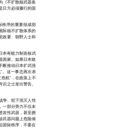
作为《不扩散核武器条
是日方必须履行的国
际秩序的重要组成部
国际核不扩散体系的
党政要、朝野人士和
日本有能力制造核武
器国家。如果日本敢
不断推动日本扩武强
化”。这一事态再次表
亡危机”，在政策上不
有识之士发出警告。
战争、犯下泯灭人性
，一部分势力不仅未
进攻性武器，甚至拥
核武器问题上危险倾
后国际秩序，不要在