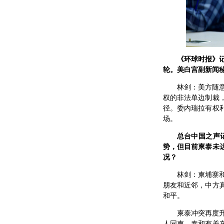
《环球时报》记
轮。美白宫副新闻秘
林剑：美方随
权的非法单边制裁
径。委内瑞拉有权
场。
总台中国之声
势，但目前柬泰未
况？
林剑：柬埔寨
朋友和近邻，中方
和平。
柬泰冲突再度
人同柬、泰和有关