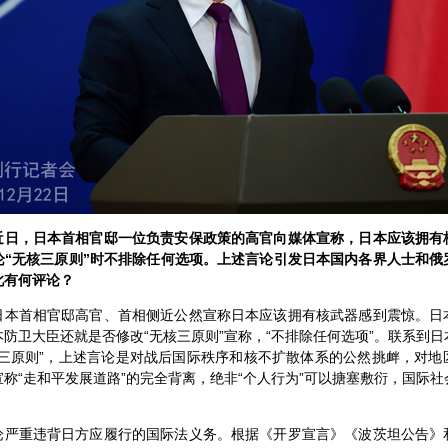
近日，日本首相官邸一位负责安保政策的高官向媒体宣称，日本应该拥有
论“无核三原则”时不排除任何选项。上述言论引发日本国内各界人士和俄
此有何评论？
日本首相官邸高官、首相侧近公然宣称日本应该拥有核武器感到震惊。日
防卫大臣还就是否修改“无核三原则”宣称，“不排除任何选项”。联系到
核三原则”，上述言论是对战后国际秩序和核不扩散体系的公然挑衅，对地
称“走和平发展道路”的完全背离，绝非“个人行为”可以搪塞敷衍，国际
论严重违背日方应履行的国际法义务。根据《开罗宣言》《波茨坦公告》