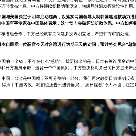
将适时发布消息。中方将继续积极劝和促谈，为缓局降温发挥建设性作用
韩国与美国决定于明年启动磋商，以落实两国领导人就韩国建造核动力潜
有中国军事专家在中国媒体表示，这一动向会破坏防扩散体系。中方如何
韩核潜艇合作，中方已经就有关问题多次表明立场，希望韩方审慎处理。
日本自民党一位高官今天对台湾进行为期三天的访问，预计将会见台“总统
中国的一个省，不存在什么“总统”。我要指出的是，日本有关议员窜访中
神和日方自身承诺，违背一个中国原则，中方坚决反对并已向日方提出严
个中国，台湾是中国领土不可分割的一部分。我们再次敦促日方深刻反省
不得插手中国内政。我们也正告民进党当局，“媚日谋独”令人不齿，注定