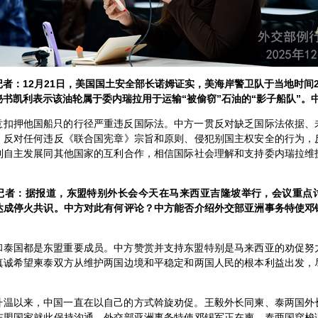
者：12月21日，美国国土安全部长诺姆证实，美海岸警卫队于当地时间
书凯利表示该油轮属于委内瑞拉用于运输“被偷窃”石油的“影子船队”。
意扣押他国船只的行径严重违反国际法。中方一贯反对缺乏国际法依据、
，反对任何违反《联合国宪章》宗旨和原则、侵犯别国主权安全的行为，
利自主发展同其他国家的互利合作，相信国际社会理解和支持委内瑞拉维
记者：据报道，东盟特别外长会今天在马来西亚吉隆坡举行，会议重点
达成停火共识。中方对此有何评论？中方能否介绍外交部亚洲事务特使邓
和泰国都是东盟重要成员。中方赞赏并支持东盟特别是马来西亚的劝促努
真诚希望柬泰双方从维护两国边境和平稳定和两国人民的根本利益出发，
升温以来，中国一直在以自己的方式斡旋劝促。王毅外长同柬、泰两国外
东盟国家就此保持沟通，外交部亚洲事务特使邓锡军正在柬、泰两国穿梭