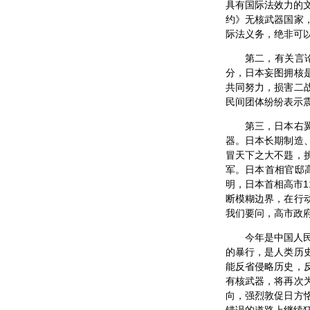
具有国际法效力的文
约》无核武器国家
际法义务，绝非可
第二，有关言
分，日本妄图拥核
共同努力，损害二
民间团体纷纷表示震
第三，日本右
器。日本长期制造
冒天下之大不韪，
军。日本首相官邸高
明，日本首相高市1
断模糊边界，在行
我们要问，高市政
今年是中国人
的暴行，是人类历
能反省侵略历史，
有核武器，将再次
向，强烈敦促日方