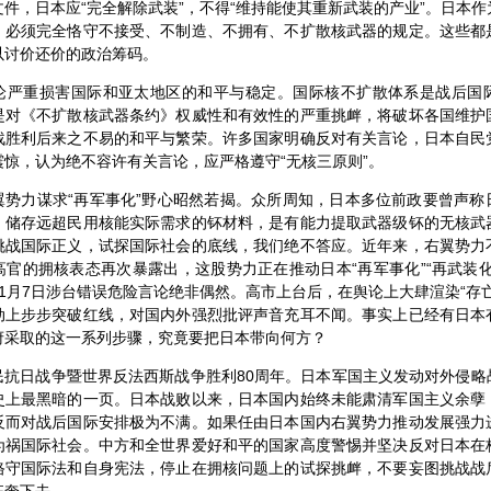
件，日本应“完全解除武装”，不得“维持能使其重新武装的产业”。日本
，必须完全恪守不接受、不制造、不拥有、不扩散核武器的规定。这些都
以讨价还价的政治筹码。
论严重损害国际和亚太地区的和平与稳定。国际核不扩散体系是战后国
是对《不扩散核武器条约》权威性和有效性的严重挑衅，将破坏各国维护
战胜利后来之不易的和平与繁荣。许多国家明确反对有关言论，日本自民
惊，认为绝不容许有关言论，应严格遵守“无核三原则”。
翼势力谋求“再军事化”野心昭然若揭。众所周知，日本多位前政要曾声称
、储存远超民用核能实际需求的钚材料，是有能力提取武器级钚的无核武
挑战国际正义，试探国际社会的底线，我们绝不答应。近年来，右翼势力
官的拥核表态再次暴露出，这股势力正在推动日本“再军事化”“再武装
1月7日涉台错误危险言论绝非偶然。高市上台后，在舆论上大肆渲染“存
动上步步突破红线，对国内外强烈批评声音充耳不闻。事实上已经有日本
府采取的这一系列步骤，究竟要把日本带向何方？
民抗日战争暨世界反法西斯战争胜利80周年。日本军国主义发动对外侵略
史上最黑暗的一页。日本战败以来，日本国内始终未能肃清军国主义余孽
反而对战后国际安排极为不满。如果任由日本国内右翼势力推动发展强力
为祸国际社会。中方和全世界爱好和平的国家高度警惕并坚决反对日本在
恪守国际法和自身宪法，停止在拥核问题上的试探挑衅，不要妄图挑战战