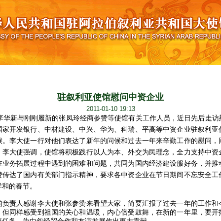
驻叙利亚使馆慰问中资企业
2011-01-10 19:13
李华新与刚刚履新的张凤玲经商参赞等使馆有关工作人员，近日先后走访
国家开发银行、中材建设、中兴、华为、科瑞、平高等中资企业驻叙利亚
候。
李大使一行对他们表达了新年的问候和过去一年来辛勤工作的慰问，
。李大使强调，
使馆将积极践行以人为本、外交为民理念，
全力支持中资
在业务拓展过程中遇到的困难和问题，共同
为国内经济建设服好务，并推
赞传达了国内有关部门指示精神，要求各中资企业在节日期间不忘安全工
祥和的春节。
的负责人感谢李大使和张参赞来看望大家，简要汇报了过去一年的工作和
，但同样感受到祖国的关心和温暖，内心倍受鼓舞，在新的一年里，要开