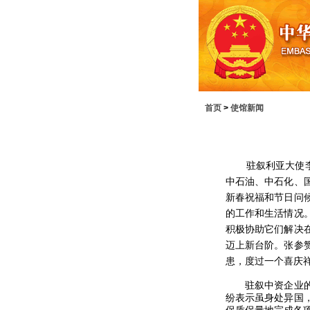
首页
>
使馆新闻
驻叙利亚大使
中石油、中石化、
新春祝福和节日问
的工作和生活情况
积极协助它们解决
迈上新台阶。
张参
患，度过一个喜庆
驻叙中资企业
纷表示虽身处异国