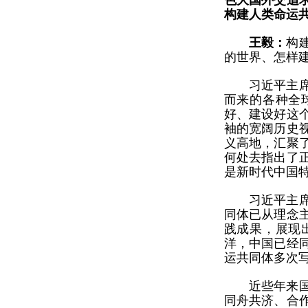
色大国外交追
构建人类命运
王毅：
构
的世界、怎样
习近平主
而来的各种全
好、建设好这
袖的宽阔历史
义高地，汇聚
何处去指出了
是新时代中国
习近平主
同体已从理念
践成果，展现
洋，中国已经
运共同体多次
近些年来
同舟共济、合