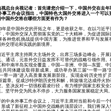
电视总台央视记者：首先请您介绍一下，中国外交在去年
外事工作会议指出，中国特色大国外交将进入一个可以
绍中国外交将在哪些方面更有作为？
023年是中国外交的开拓之年，更是收获之年。在以习近
下，中国外交深入贯彻落实党的二十大精神，为促进国际
解各种危机挑战提供中国方案，为推进世界和平与发展
国外交理论和实践的新境界。
习近平主席主持两大主场外交，出席三场多边峰会，开展
见、通话，元首外交日益发挥不可替代的战略引领作用。
区和中南半岛实现全覆盖，中国—非洲、中国—东盟、中
运共同体建设取得新成果。成功举办第三届“一带一路”
“一带一路”进入高质量发展新阶段。实现金砖历史性扩员
的新篇章。促成沙特伊朗历史性和解，斡旋缅北达成停火协
突。坚决反对一切强权霸凌行径，有力维护国家主权安全
益。坚守外交为民永不停步，大力服务国家发展稳定大局
开的中央外事工作会议上，习近平主席对当前和今后一个
，形成了新征程上中国外交战略的顶层设计。我们将深入