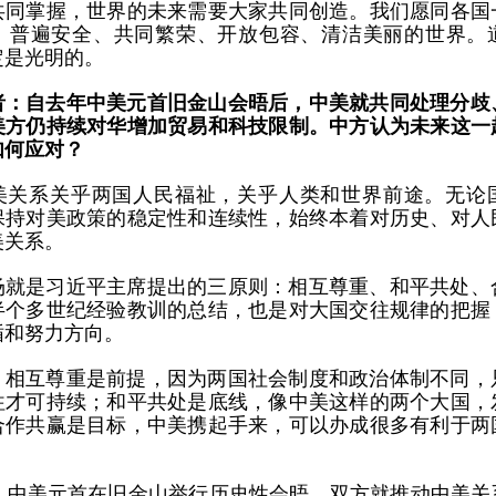
共同掌握，世界的未来需要大家共同创造。我们愿同各国
、普遍安全、共同繁荣、开放包容、清洁美丽的世界。
定是光明的。
者：自去年中美元首旧金山会晤后，中美就共同处理分歧
美方仍持续对华增加贸易和科技限制。中方认为未来这一
如何应对？
美关系关乎两国人民福祉，关乎人类和世界前途。无论
保持对美政策的稳定性和连续性，始终本着对历史、对人
美关系。
场就是习近平主席提出的三原则：相互尊重、和平共处、
半个多世纪经验教训的总结，也是对大国交往规律的把握
循和努力方向。
，相互尊重是前提，因为两国社会制度和政治体制不同，
往才可持续；和平共处是底线，像中美这样的两个大国，
合作共赢是目标，中美携起手来，可以办成很多有利于两
月，中美元首在旧金山举行历史性会晤，双方就推动中美关