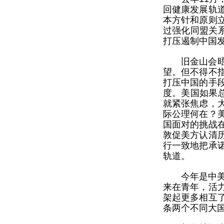
回健康发展轨
本方针和原则
过强化同盟关
打压遏制中国
旧金山会
望。但不得不
打压中国的手
度。美国如果
就紧张焦虑，
际公理何在？
国面对的挑战
敦促美方认清
行一致地把承
轨道。
今年是中
来在青年，活
架起更多相互
条两个不同大