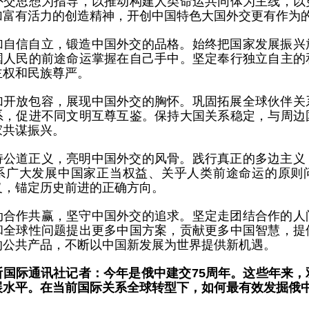
外交思想为指导，以推动构建人类命运共同体为主线，以
加富有活力的创造精神，开创中国特色大国外交更有作为
加自信自立，锻造中国外交的品格。始终把国家发展振兴
国人民的前途命运掌握在自己手中。坚定奉行独立自主的
主权和民族尊严。
加开放包容，展现中国外交的胸怀。巩固拓展全球伙伴关
系，促进不同文明互尊互鉴。保持大国关系稳定，与周边
家共谋振兴。
持公道正义，亮明中国外交的风骨。践行真正的多边主义
系广大发展中国家正当权益、关乎人类前途命运的原则
义，锚定历史前进的正确方向。
动合作共赢，坚守中国外交的追求。坚定走团结合作的人
和全球性问题提出更多中国方案，贡献更多中国智慧，提
的公共产品，不断以中国新发展为世界提供新机遇。
斯国际通讯社记者：今年是俄中建交75周年。这些年来，
展水平。在当前国际关系全球转型下，如何最有效发掘俄