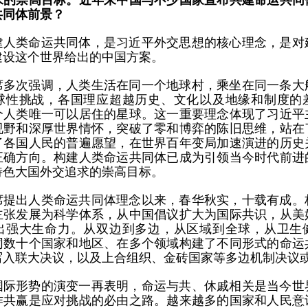
求的崇高目标。近年来中国与不少国家宣布共建命运共同
共同体前景？
建人类命运共同体，是习近平外交思想的核心理念，是对
建设这个世界给出的中国方案。
席多次强调，人类生活在同一个地球村，乘坐在同一条大
球性挑战，各国理应超越历史、文化以及地缘和制度的
个人类唯一可以居住的星球。这一重要理念体现了习近平
视野和深厚世界情怀，突破了零和博弈的陈旧思维，站在
了各国人民的普遍愿望，在世界百年变局加速演进的历史
正确方向。构建人类命运共同体已成为引领当今时代前进
特色大国外交追求的崇高目标。
席提出人类命运共同体理念以来，春华秋实，十载有成。
主张发展为科学体系，从中国倡议扩大为国际共识，从美
出强大生命力。从双边到多边，从区域到全球，从卫生
同数十个国家和地区、在多个领域构建了不同形式的命运
写入联大决议，以及上合组织、金砖国家等多边机制决议
国际形势的演变一再表明，命运与共、休戚相关是当今世
作共赢是应对挑战的必由之路。越来越多的国家和人民意