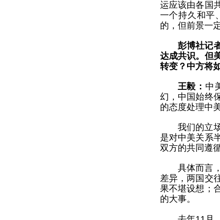
运应该由各国
一个持久和平
的，但前景一
彭博社记
达成共识。但
转变？中方将
王毅：
中
幻，中国始终
的态度处理中
我们的立
是对中美关系
双方的共同遵
具体而言
差异，两国交
果不堪设想；
的大事。
去年11