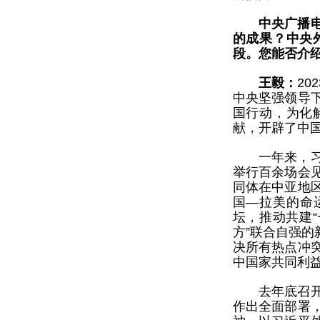
中央广播
的成果？中央
段。您能否介
王毅：
2
中央坚强领导
国行动，为化
献，开辟了中
一年来，
举行百余场会
同体在中亚地
国—拉美的命
坛，推动共建
方”联合自强
决所有热点冲
中国家共同利
去年底召
作出全面部署