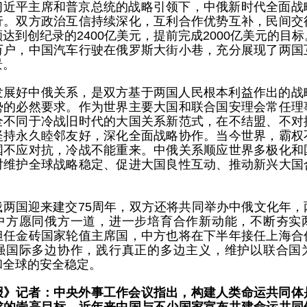
习近平主席和普京总统的战略引领下，中俄新时代全面战
行。双方政治互信持续深化，互利合作优势互补，民间交
达到创纪录的2400亿美元，提前完成2000亿美元的目
万户，中国汽车行驶在俄罗斯大街小巷，充分展现了两国
景。
发展好中俄关系，是双方基于两国人民根本利益作出的战
势的必然要求。作为世界主要大国和联合国安理会常任理
全不同于冷战旧时代的大国关系新范式，在不结盟、不对
坚持永久睦邻友好，深化全面战略协作。当今世界，霸权
国不应对抗，冷战不能重来。中俄关系顺应世界多极化和
对维护全球战略稳定、促进大国良性互动、推动新兴大国
俄两国迎来建交75周年，双方还将共同举办中俄文化年，
中方愿同俄方一道，进一步培育合作新动能，不断夯实
担任金砖国家轮值主席国，中方也将在下半年接任上海合
强国际多边协作，践行真正的多边主义，维护以联合国
和全球的安全稳定。
报》记者：中央外事工作会议指出，构建人类命运共同体