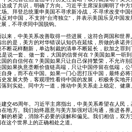
道达成了共识，明确了方向。习近平主席深刻阐明了中方
立场。拜登总统重申美国不寻求新冷战，不寻求改变中国
系反对中国，不支持“台湾独立”，并表示美国乐见中国发
发展，不寻求同中国脱钩。
晤以来，中美关系改善取得一些进展，这符合两国和世界
指出的是，美方的对华错误认知仍在延续，所做的承诺并
段不断花样翻新，单边制裁的清单不断延长，欲加之罪到
总是说一套、做一套，大国的信誉何在？美国如果一听到“
大国的自信何在？美国如果只让自己保持繁荣，不允许别
美国如果执意垄断价值链高端，只让中国停留在低端，公
在自身，而不在中国。如果一门心思打压中国，最终必将
历史发展大势，客观理性看待中国的发展，积极务实地开
诺落到实处。同中方一道，推动中美关系走上稳定、健康
美建交45周年。习近平主席指出，中美关系希望在人民，
力在地方。我们始终愿意与美方加强对话沟通，推进各界
了解的桥梁，消除不必要的误解和偏见。我们相信，双方
国在这个世界上的正确相处之道。