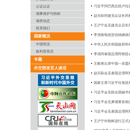
习近平同巴西总统卢拉
公证认证
领事保护与协助
赵乐际同捷克众议长冈
领侨动态
王沪宁会见捷克众议长
联系我们
李强致电祝贺伯纳姆就
国家概况
中国简况
中华人民共和国政府和
叙利亚简况
李强同泰国总理阿努廷
专题
王毅将出席中国—东盟
外交部发言人谈话
赵乐际会见泰国总理阿
国家主席习近平任免驻
习近平会见联合国秘书
习近平会见柬埔寨首相
习近平会见泰国总理阿
王沪宁对朝鲜进行正式