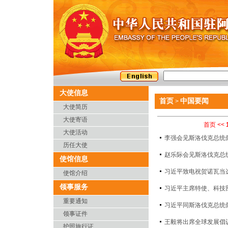
大使信息
首页
中国要闻
>
大使简历
大使寄语
首页
<<
大使活动
李强会见斯洛伐克总统
历任大使
赵乐际会见斯洛伐克总
使馆信息
习近平致电祝贺诺瓦当
使馆介绍
领事服务
习近平主席特使、科技
重要通知
习近平同斯洛伐克总统
领事证件
王毅将出席全球发展倡
护照旅行证